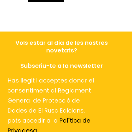
Vols estar al dia de les nostres
novetats?
Subscriu-te a la newsletter
Has llegit i acceptes donar el
consentiment al Reglament
General de Protecció de
Dades de El Rusc Edicions,
pots accedir a la
Política de
Privadesa
.