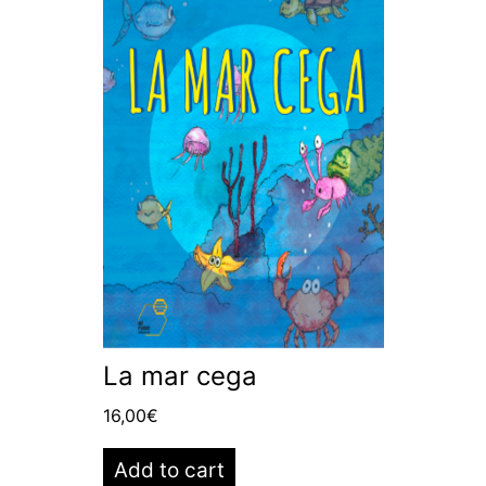
La mar cega
16,00
€
Add to cart